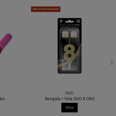
¡Novedad Mundial!
L
DUO
lor
Bengala + Vela DUO 8 ORO
Vista