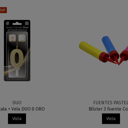
al!
DUO
FUENTES PASTE
ala + Vela DUO 0 ORO
Blíster 3 Fuente Co
Vista
Vista