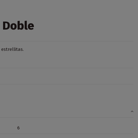
 Doble
strellitas.
6