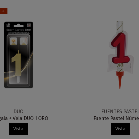
al!
DUO
FUENTES PASTE
ala + Vela DUO 1 ORO
Fuente Pastel Núme
Vista
Vista